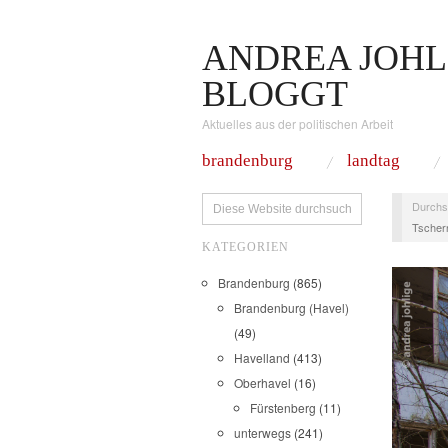
ANDREA JOHL
BLOGGT
Aktuelles aus der politischen Arbeit
brandenburg
landtag
Durchs
Tschern
KATEGORIEN
Brandenburg
(865)
Brandenburg (Havel)
(49)
Havelland
(413)
Oberhavel
(16)
Fürstenberg
(11)
unterwegs
(241)