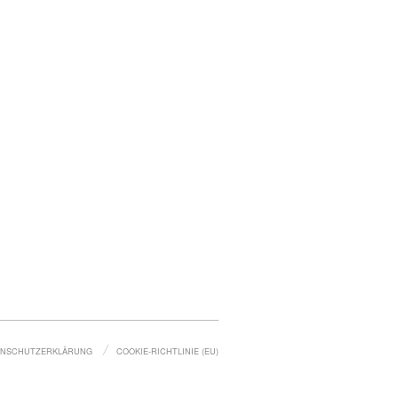
ENSCHUTZ­ERKLÄRUNG
COOKIE-RICHTLINIE (EU)