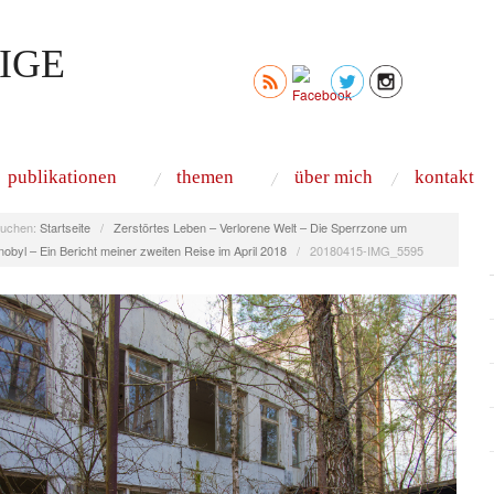
IGE
publikationen
themen
über mich
kontakt
uchen:
Startseite
/
Zerstörtes Leben – Verlorene Welt – Die Sperrzone um
obyl – Ein Bericht meiner zweiten Reise im April 2018
/
20180415-IMG_5595