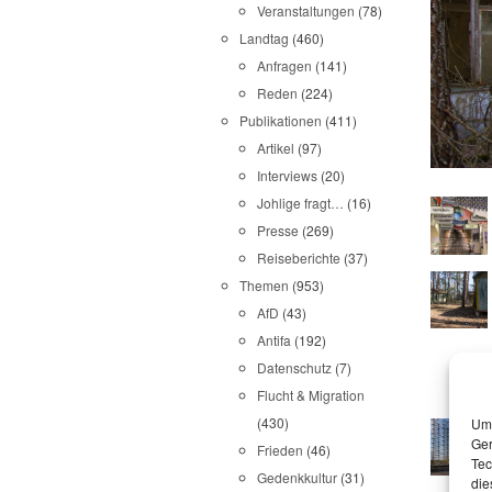
Veranstaltungen
(78)
Landtag
(460)
Anfragen
(141)
Reden
(224)
Publikationen
(411)
Artikel
(97)
Interviews
(20)
Johlige fragt…
(16)
Presse
(269)
Reiseberichte
(37)
Themen
(953)
AfD
(43)
Antifa
(192)
Datenschutz
(7)
Flucht & Migration
(430)
Um 
Ger
Frieden
(46)
Tec
Gedenkkultur
(31)
die