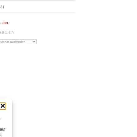
31
« Jan.
ARCHIV
Archiv
m
 auf
t,