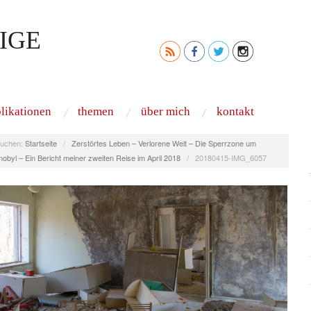
IGE
likationen
themen
über mich
kontakt
uchen:
Startseite
/
Zerstörtes Leben – Verlorene Welt – Die Sperrzone um
obyl – Ein Bericht meiner zweiten Reise im April 2018
/
20180415-IMG_6057