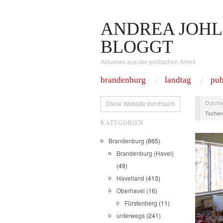
ANDREA JOHL
BLOGGT
Aktuelles aus der politischen Arbeit
brandenburg
landtag
pub
Durchs
Tschern
KATEGORIEN
Brandenburg
(865)
Brandenburg (Havel)
(49)
Havelland
(413)
Oberhavel
(16)
Fürstenberg
(11)
unterwegs
(241)