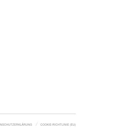
ENSCHUTZ­ERKLÄRUNG
COOKIE-RICHTLINIE (EU)