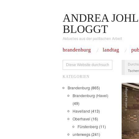
ANDREA JOHL
BLOGGT
Aktuelles aus der politischen Arbeit
brandenburg
landtag
pub
Durchs
Tschern
KATEGORIEN
Brandenburg
(865)
Brandenburg (Havel)
(49)
Havelland
(413)
Oberhavel
(16)
Fürstenberg
(11)
unterwegs
(241)