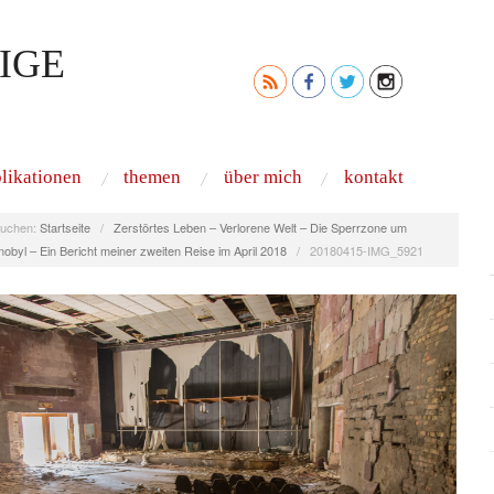
IGE
likationen
themen
über mich
kontakt
uchen:
Startseite
/
Zerstörtes Leben – Verlorene Welt – Die Sperrzone um
obyl – Ein Bericht meiner zweiten Reise im April 2018
/
20180415-IMG_5921