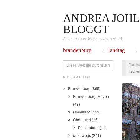
ANDREA JOHL
BLOGGT
Aktuelles aus der politischen Arbeit
brandenburg
landtag
Durchs
Tschern
KATEGORIEN
Brandenburg
(865)
Brandenburg (Havel)
(49)
Havelland
(413)
Oberhavel
(16)
Fürstenberg
(11)
unterwegs
(241)