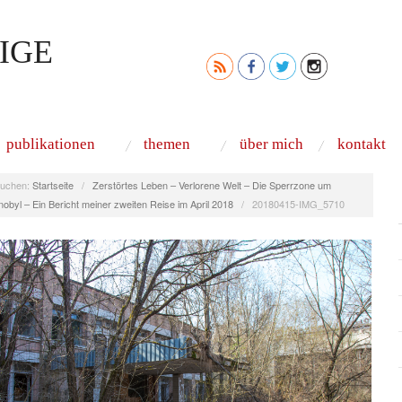
IGE
publikationen
themen
über mich
kontakt
uchen:
Startseite
/
Zerstörtes Leben – Verlorene Welt – Die Sperrzone um
obyl – Ein Bericht meiner zweiten Reise im April 2018
/
20180415-IMG_5710