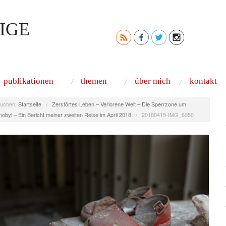
IGE
publikationen
themen
über mich
kontakt
uchen:
Startseite
/
Zerstörtes Leben – Verlorene Welt – Die Sperrzone um
obyl – Ein Bericht meiner zweiten Reise im April 2018
/
20180415-IMG_6050