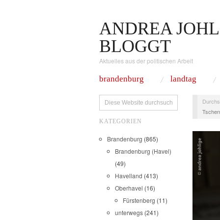
ANDREA JOHL
BLOGGT
Aktuelles aus der politischen Arbeit
brandenburg
landtag
Durchs
Tschern
KATEGORIEN
Brandenburg
(865)
Brandenburg (Havel)
(49)
Havelland
(413)
Oberhavel
(16)
Fürstenberg
(11)
unterwegs
(241)