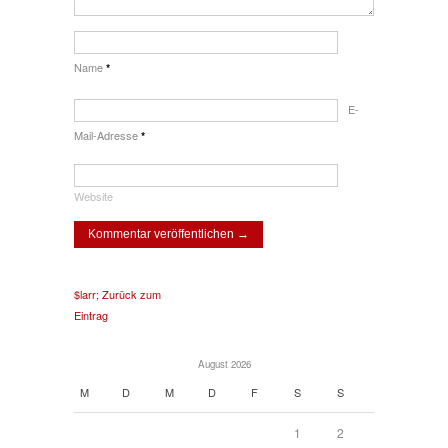
Name
*
E-
Mail-Adresse
*
Website
$larr; Zurück zum
Eintrag
August 2026
M
D
M
D
F
S
S
1
2