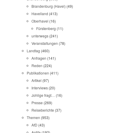
Brandenburg (Havel)
(49)
Havelland
(413)
Oberhavel
(16)
Fürstenberg
(11)
unterwegs
(241)
Veranstaltungen
(78)
Landtag
(460)
Anfragen
(141)
Reden
(224)
Publikationen
(411)
Artikel
(97)
Interviews
(20)
Johlige fragt…
(16)
Presse
(269)
Reiseberichte
(37)
Themen
(953)
AfD
(43)
Antifa
(192)