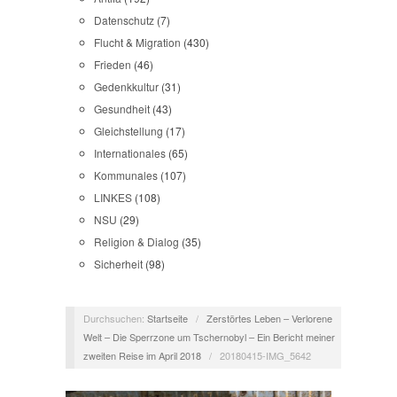
Datenschutz
(7)
Flucht & Migration
(430)
Frieden
(46)
Gedenkkultur
(31)
Gesundheit
(43)
Gleichstellung
(17)
Internationales
(65)
Kommunales
(107)
LINKES
(108)
NSU
(29)
Religion & Dialog
(35)
Sicherheit
(98)
Durchsuchen:
Startseite
/
Zerstörtes Leben – Verlorene
Welt – Die Sperrzone um Tschernobyl – Ein Bericht meiner
zweiten Reise im April 2018
/
20180415-IMG_5642