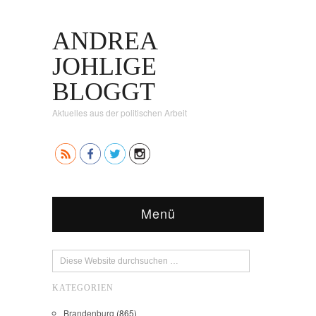
ANDREA
JOHLIGE
BLOGGT
Aktuelles aus der politischen Arbeit
Menü
KATEGORIEN
Brandenburg
(865)