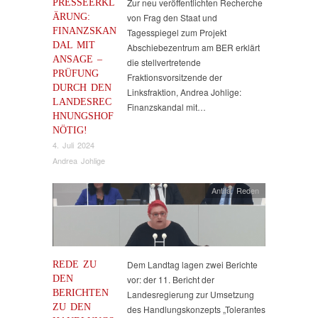
PRESSEERKL
Zur neu veröffentlichten Recherche
ÄRUNG:
von Frag den Staat und
FINANZSKAN
Tagesspiegel zum Projekt
DAL MIT
Abschiebezentrum am BER erklärt
ANSAGE –
die stellvertretende
PRÜFUNG
Fraktionsvorsitzende der
DURCH DEN
Linksfraktion, Andrea Johlige:
LANDESREC
Finanzskandal mit…
HNUNGSHOF
NÖTIG!
4. Juli 2024
Andrea Johlige
Antifa
,
Reden
REDE ZU
Dem Landtag lagen zwei Berichte
DEN
vor: der 11. Bericht der
BERICHTEN
Landesregierung zur Umsetzung
ZU DEN
des Handlungskonzepts „Tolerantes