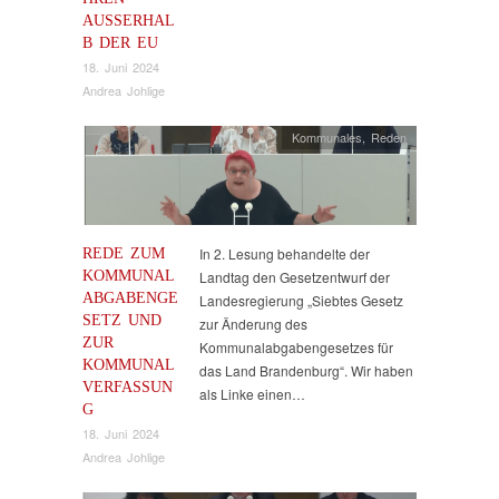
AUSSERHALB
DER EU
18. Juni 2024
Andrea Johlige
Kommunales
,
Reden
REDE ZUM
In 2. Lesung behandelte der
KOMMUNAL
Landtag den Gesetzentwurf der
ABGABENGE
Landesregierung „Siebtes Gesetz
SETZ UND
zur Änderung des
ZUR
Kommunalabgabengesetzes für
KOMMUNAL
das Land Brandenburg“. Wir haben
VERFASSUN
als Linke einen…
G
18. Juni 2024
Andrea Johlige