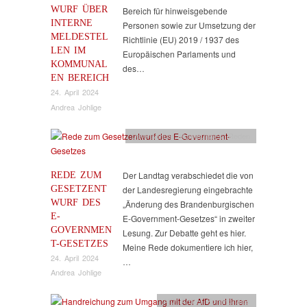
WURF ÜBER
Bereich für hinweisgebende
INTERNE
Personen sowie zur Umsetzung der
MELDESTEL
Richtlinie (EU) 2019 / 1937 des
LEN IM
Europäischen Parlaments und
KOMMUNAL
des…
EN BEREICH
24. April 2024
Andrea Johlige
Datenschutz
,
Kommunales
,
Reden
REDE ZUM
Der Landtag verabschiedet die von
GESETZENT
der Landesregierung eingebrachte
WURF DES
„Änderung des Brandenburgischen
E-
E-Government-Gesetzes“ in zweiter
GOVERNMEN
Lesung. Zur Debatte geht es hier.
T-GESETZES
Meine Rede dokumentiere ich hier,
24. April 2024
…
Andrea Johlige
AfD
,
Artikel
,
Kommunales