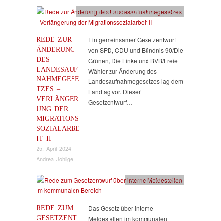
Flucht & Migration
,
Kommunales
,
Reden
REDE ZUR
Ein gemeinsamer Gesetzentwurf
ÄNDERUNG
von SPD, CDU und Bündnis 90/Die
DES
Grünen, Die Linke und BVB/Freie
LANDESAUF
Wähler zur Änderung des
NAHMEGESE
Landesaufnahmegesetzes lag dem
TZES –
Landtag vor. Dieser
VERLÄNGER
Gesetzentwurf…
UNG DER
MIGRATIONS
SOZIALARBE
IT II
25. April 2024
Andrea Johlige
Kommunales
,
Reden
REDE ZUM
Das Gesetz über interne
GESETZENT
Meldestellen im kommunalen