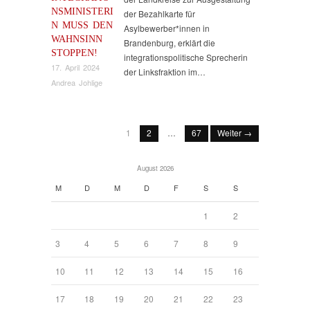
NSMINISTERI
der Bezahlkarte für
N MUSS DEN
Asylbewerber*innen in
WAHNSINN
Brandenburg, erklärt die
STOPPEN!
integrationspolitische Sprecherin
17. April 2024
der Linksfraktion im…
Andrea Johlige
1
2
…
67
Weiter →
August 2026
M
D
M
D
F
S
S
1
2
3
4
5
6
7
8
9
10
11
12
13
14
15
16
17
18
19
20
21
22
23