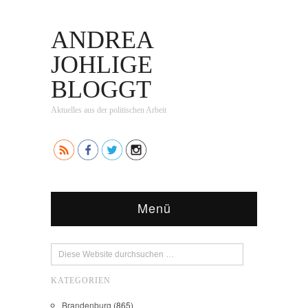
ANDREA
JOHLIGE
BLOGGT
Aktuelles aus der politischen Arbeit
Menü
KATEGORIEN
Brandenburg
(865)