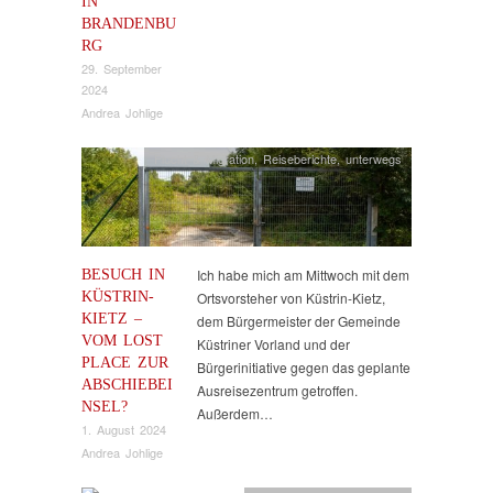
IN
BRANDENBU
RG
29. September
2024
Andrea Johlige
Flucht & Migration
,
Reiseberichte
,
unterwegs
BESUCH IN
Ich habe mich am Mittwoch mit dem
KÜSTRIN-
Ortsvorsteher von Küstrin-Kietz,
KIETZ –
dem Bürgermeister der Gemeinde
VOM LOST
Küstriner Vorland und der
PLACE ZUR
Bürgerinitiative gegen das geplante
ABSCHIEBEI
Ausreisezentrum getroffen.
NSEL?
Außerdem…
1. August 2024
Andrea Johlige