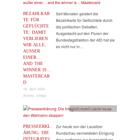
BEZAHLKAR
Seit Monaten geistert die
TE FÜR
Bezahlkarte für Geflüchtete durch
GEFLÜCHTE
die politischen Debatten.
TE: DAMIT
Ausgedacht auf den Fluren der
VERLIEREN
Bundestagsfraktion der AfD hat sie
WIR ALLE,
es nicht nur in…
AUSSER E
INER… A
ND THE W
INNER IS… M
ASTERCARD
18. April 2024
Andrea Johlige
Flucht & Migration
,
Presse
PRESSEERKL
Zur heute von der Lausitzer
ÄRUNG: DIE
Rundschau vermeldeten Einigung
INTEGRATIO
der Landkreise zur Ausgestaltung