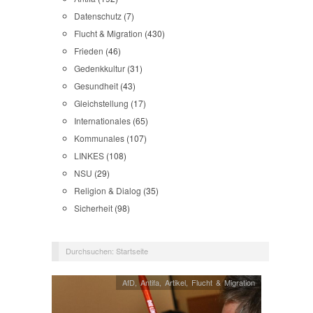
Datenschutz
(7)
Flucht & Migration
(430)
Frieden
(46)
Gedenkkultur
(31)
Gesundheit
(43)
Gleichstellung
(17)
Internationales
(65)
Kommunales
(107)
LINKES
(108)
NSU
(29)
Religion & Dialog
(35)
Sicherheit
(98)
Durchsuchen:
Startseite
AfD
,
Antifa
,
Artikel
,
Flucht & Migration