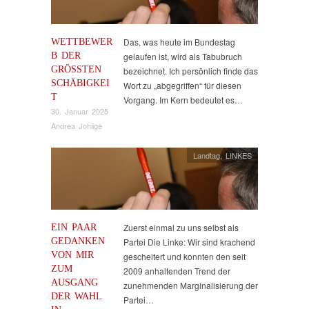
WETTBEWER
Das, was heute im Bundestag
B DER
gelaufen ist, wird als Tabubruch
GRÖSSTEN S
bezeichnet. Ich persönlich finde das
CHÄBIGKEIT
Wort zu „abgegriffen“ für diesen
Vorgang. Im Kern bedeutet es…
30. Januar 2025
Andrea Johlige
Landtag
,
LINKES
EIN PAAR
Zuerst einmal zu uns selbst als
GEDANKEN
Partei Die Linke: Wir sind krachend
VON MIR
gescheitert und konnten den seit
ZUM
2009 anhaltenden Trend der
AUSGANG
zunehmenden Marginalisierung der
DER WAHL
Partei…