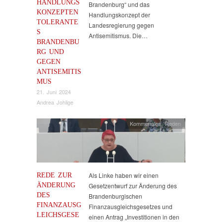
HANDLUNGS
Brandenburg“ und das
KONZEPTEN
Handlungskonzept der
TOLERANTE
Landesregierung gegen
S
Antisemitismus. Die…
BRANDENBU
RG UND
GEGEN
ANTISEMITIS
MUS
21. Juni 2024
Andrea Johlige
Kommunales
,
Reden
REDE ZUR
Als Linke haben wir einen
ÄNDERUNG
Gesetzentwurf zur Änderung des
DES
Brandenburgischen
FINANZAUSG
Finanzausgleichsgesetzes und
LEICHSGESE
einen Antrag „Investitionen in den