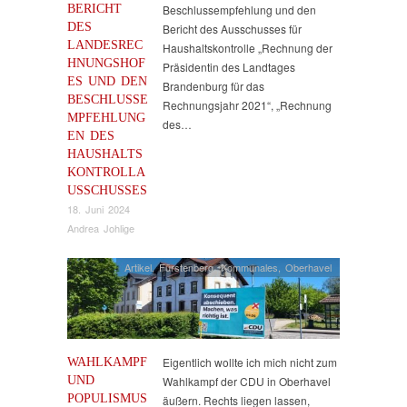
BERICHT
Beschlussempfehlung und den
DES
Bericht des Ausschusses für
LANDESREC
Haushaltskontrolle „Rechnung der
HNUNGSHOF
Präsidentin des Landtages
ES UND DEN
Brandenburg für das
BESCHLUSSE
Rechnungsjahr 2021“, „Rechnung
MPFEHLUNG
des…
EN DES
HAUSHALTS
KONTROLLA
USSCHUSSES
18. Juni 2024
Andrea Johlige
Artikel
,
Fürstenberg
,
Kommunales
,
Oberhavel
WAHLKAMPF
Eigentlich wollte ich mich nicht zum
UND
Wahlkampf der CDU in Oberhavel
POPULISMUS
äußern. Rechts liegen lassen,