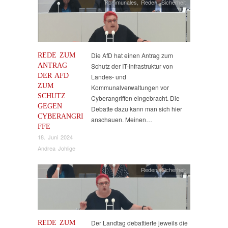
Kommunales
,
Reden
,
Sicherheit
REDE ZUM
Die AfD hat einen Antrag zum
ANTRAG
Schutz der IT-Infrastruktur von
DER AFD
Landes- und
ZUM
Kommunalverwaltungen vor
SCHUTZ
Cyberangriffen eingebracht. Die
GEGEN
Debatte dazu kann man sich hier
CYBERANGRI
anschauen. Meinen…
FFE
18. Juni 2024
Andrea Johlige
Reden
,
Sicherheit
REDE ZUM
Der Landtag debattierte jeweils die