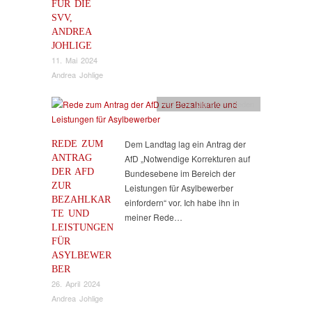
FÜR DIE
SVV,
ANDREA
JOHLIGE
11. Mai 2024
Andrea Johlige
Flucht & Migration
,
Reden
REDE ZUM
Dem Landtag lag ein Antrag der
ANTRAG
AfD „Notwendige Korrekturen auf
DER AFD
Bundesebene im Bereich der
ZUR
Leistungen für Asylbewerber
BEZAHLKAR
einfordern“ vor. Ich habe ihn in
TE UND
meiner Rede…
LEISTUNGEN
FÜR
ASYLBEWER
BER
26. April 2024
Andrea Johlige