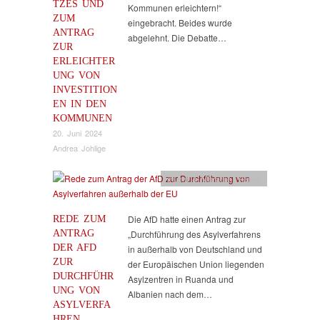
TZES UND
Kommunen erleichtern!“
ZUM
eingebracht. Beides wurde
ANTRAG
abgelehnt. Die Debatte…
ZUR
ERLEICHTER
UNG VON
INVESTITION
EN IN DEN
KOMMUNEN
20. Juni 2024
Andrea Johlige
Flucht & Migration
,
Reden
REDE ZUM
Die AfD hatte einen Antrag zur
ANTRAG
„Durchführung des Asylverfahrens
DER AFD
in außerhalb von Deutschland und
ZUR
der Europäischen Union liegenden
DURCHFÜHR
Asylzentren in Ruanda und
UNG VON
Albanien nach dem…
ASYLVERFA
HREN