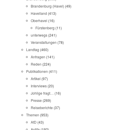
Brandenburg (Havel)
(49)
Havelland
(413)
Oberhavel
(16)
Fürstenberg
(11)
unterwegs
(241)
Veranstaltungen
(78)
Landtag
(460)
Anfragen
(141)
Reden
(224)
Publikationen
(411)
Artikel
(97)
Interviews
(20)
Johlige fragt…
(16)
Presse
(269)
Reiseberichte
(37)
Themen
(953)
AfD
(43)
Antifa
(192)