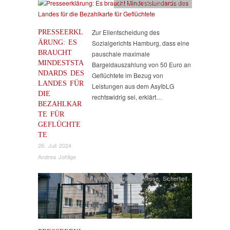
Flucht & Migration
,
Presse
PRESSEERKL
Zur Eilentscheidung des
ÄRUNG: ES
Sozialgerichts Hamburg, dass eine
BRAUCHT
pauschale maximale
MINDESTSTA
Bargeldauszahlung von 50 Euro an
NDARDS DES
Geflüchtete im Bezug von
LANDES FÜR
Leistungen aus dem AsylbLG
DIE
rechtswidrig sei, erklärt…
BEZAHLKAR
TE FÜR
GEFLÜCHTE
TE
26. Juli 2024
Andrea Johlige
Flucht & Migration
,
Presse
,
Sicherheit