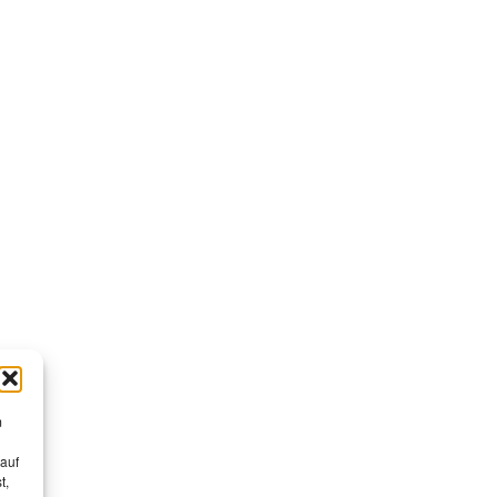
m
 auf
t,