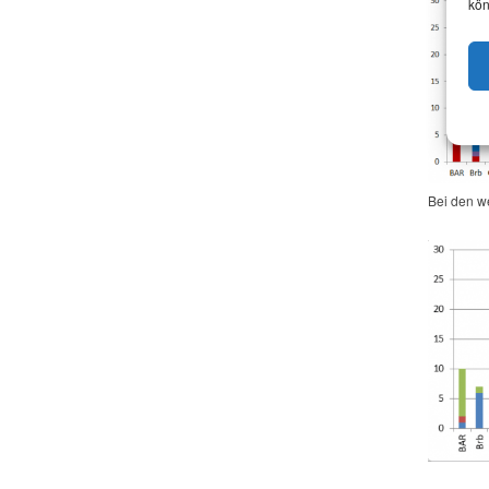
kön
Bei den we