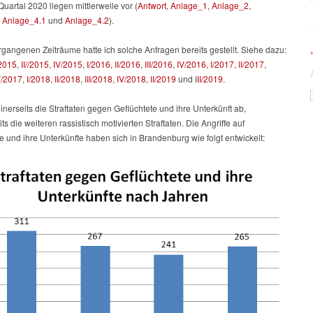
 Quartal 2020 liegen mittlerweile vor (
Antwort
,
Anlage_1
,
Anlage_2
,
,
Anlage_4.1
und
Anlage_4.2
).
rgangenen Zeiträume hatte ich solche Anfragen bereits gestellt. Siehe dazu:
/2015
,
II//2015
,
IV/2015
,
I/2016,
II/2016
,
III/2016
,
IV/2016,
I/2017,
II/2017,
V/2017
,
I/2018
,
II/2018
,
III/2018
,
IV/2018
,
II/2019
und I
II/2019
.
einerseits die Straftaten gegen Geflüchtete und ihre Unterkünft ab,
ts die weiteren rassistisch motivierten Straftaten. Die Angriffe auf
e und ihre Unterkünfte haben sich in Brandenburg wie folgt entwickelt: