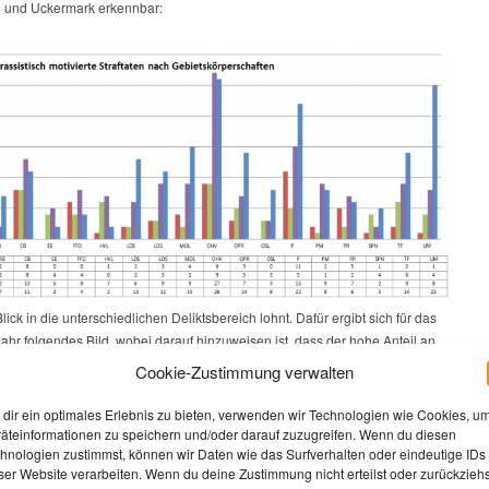
 und Uckermark erkennbar:
lick in die unterschiedlichen Deliktsbereich lohnt. Dafür ergibt sich für das
ahr folgendes Bild, wobei darauf hinzuweisen ist, dass der hohe Anteil an
adelikten in Oberhavel vor allem auf eine Plakataktion im
Cookie-Zustimmung verwalten
ahlkampf der NPD zurückzuführen ist:
dir ein optimales Erlebnis zu bieten, verwenden wir Technologien wie Cookies, u
äteinformationen zu speichern und/oder darauf zuzugreifen. Wenn du diesen
hnologien zustimmst, können wir Daten wie das Surfverhalten oder eindeutige IDs
ser Website verarbeiten. Wenn du deine Zustimmung nicht erteilst oder zurückziehs