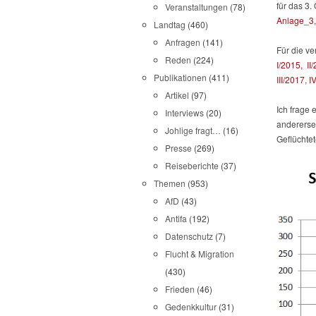
für das 3.
Veranstaltungen
(78)
Anlage_3
Landtag
(460)
Anfragen
(141)
Für die ve
Reden
(224)
I/2015,
II
Publikationen
(411)
III/2017
,
I
Artikel
(97)
Ich frage 
Interviews
(20)
anderersei
Johlige fragt…
(16)
Geflüchtet
Presse
(269)
Reiseberichte
(37)
Themen
(953)
AfD
(43)
Antifa
(192)
Datenschutz
(7)
Flucht & Migration
(430)
Frieden
(46)
Gedenkkultur
(31)