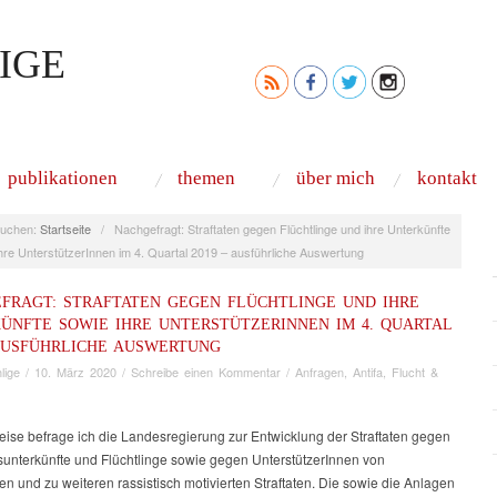
IGE
publikationen
themen
über mich
kontakt
uchen:
Startseite
/
Nachgefragt: Straftaten gegen Flüchtlinge und ihre Unterkünfte
hre UnterstützerInnen im 4. Quartal 2019 – ausführliche Auswertung
FRAGT: STRAFTATEN GEGEN FLÜCHTLINGE UND IHRE
ÜNFTE SOWIE IHRE UNTERSTÜTZERINNEN IM 4. QUARTAL
 AUSFÜHRLICHE AUSWERTUNG
lige
/
10. März 2020
/
Schreibe einen Kommentar
/
Anfragen
,
Antifa
,
Flucht &
eise befrage ich die Landesregierung zur Entwicklung der Straftaten gegen
sunterkünfte und Flüchtlinge sowie gegen UnterstützerInnen von
en und zu weiteren rassistisch motivierten Straftaten. Die sowie die Anlagen