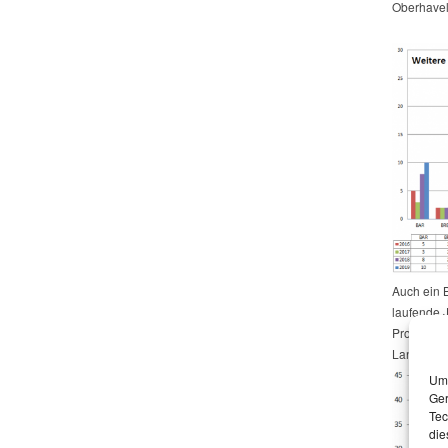
Oberhavel
Auch ein B
laufende J
Propagand
Landtagsw
Um 
Ger
Tec
die