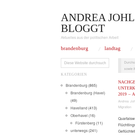
ANDREA JOHL
BLOGGT
Aktuelles aus der politischen Arbeit
brandenburg
landtag
Durchs
sowie i
KATEGORIEN
NACHGE
Brandenburg
(865)
UNTERK
Brandenburg (Havel)
2019 –
(49)
Andrea Joh
Migration
Havelland
(413)
Oberhavel
(16)
Quartalsw
Fürstenberg
(11)
Flüchtling
unterwegs
(241)
Geflüchtet